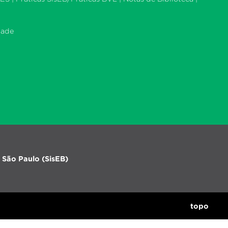
dade
 São Paulo (SisEB)
topo