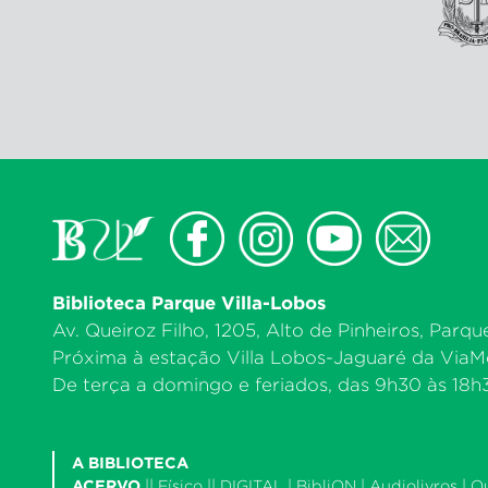
Biblioteca Parque Villa-Lobos
Av. Queiroz Filho, 1205, Alto de Pinheiros, Parqu
Próxima à estação Villa Lobos-Jaguaré da ViaMo
De terça a domingo e feriados, das 9h30 às 18h30
A BIBLIOTECA
ACERVO
||
Físico
|| DIGITAL |
BibliON
|
Audiolivros
|
O