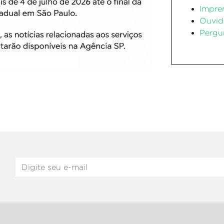
Impre
Ouvid
Pergu