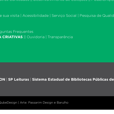
 sua visita
|
Acessibilidade
|
Serviço Social
|
Pesquisa de Quali
guntas Frequentes
A CRIATIVAS
||
Ouvidoria
|
Transparência
iON
|
SP Leituras
|
Sistema Estadual de Bibliotecas Públicas de
 QubeDesign | Arte: Passarim Design e Barulho