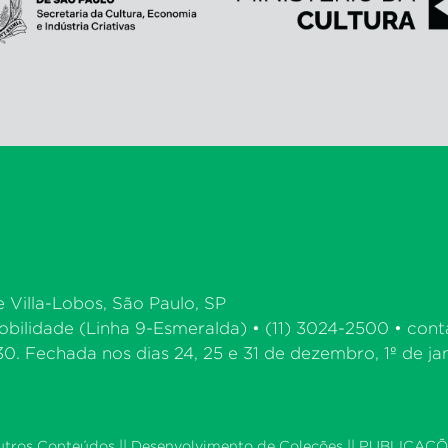
e Villa-Lobos, São Paulo, SP
bilidade (Linha 9-Esmeralda) • (11) 3024-2500 •
cont
. Fechada nos dias 24, 25 e 31 de dezembro, 1º de jan
utros Conteúdos
||
Desenvolvimento de Coleções
|| PUBLICAÇÕ