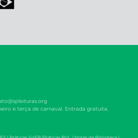
ato@spleituras.org
eiro e terça de carnaval. Entrada gratuita.
ES |
Práticas SisEB/Práticas BVL
|
Notas de Biblioteca
|