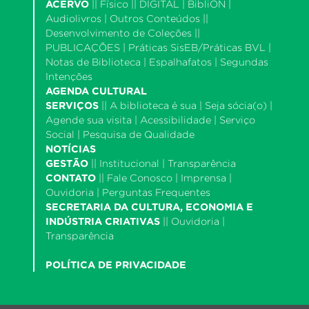
ACERVO
||
Físico
|| DIGITAL |
BibliON
|
Audiolivros
|
Outros Conteúdos
||
Desenvolvimento de Coleções
||
PUBLICAÇÕES |
Práticas SisEB/Práticas BVL
|
Notas de Biblioteca
|
Espalhafatos
|
Segundas
Intenções
AGENDA CULTURAL
SERVIÇOS
||
A biblioteca é sua
|
Seja sócia(o)
|
Agende sua visita
|
Acessibilidade
|
Serviço
Social
|
Pesquisa de Qualidade
NOTÍCIAS
GESTÃO
||
Institucional
|
Transparência
CONTATO
||
Fale Conosco
|
Imprensa
|
Ouvidoria
|
Perguntas Frequentes
SECRETARIA DA CULTURA, ECONOMIA E
INDÚSTRIA CRIATIVAS
||
Ouvidoria
|
Transparência
POLÍTICA DE PRIVACIDADE