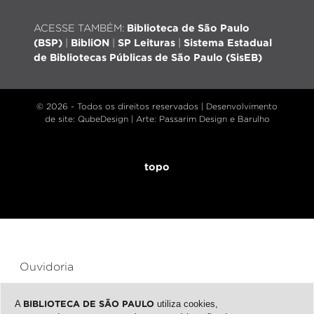
ACESSE TAMBÉM:
Biblioteca de São Paulo
(BSP)
|
BibliON
|
SP Leituras
|
Sistema Estadual
de Bibliotecas Públicas de São Paulo (SisEB)
© 2026 - Todos os direitos reservados |
Desenvolvimento
de site
: QubeDesign | Arte: Passarim Design e Barulho
topo
Ouvidoria
Transparência
A
BIBLIOTECA DE SÃO PAULO
utiliza cookies,