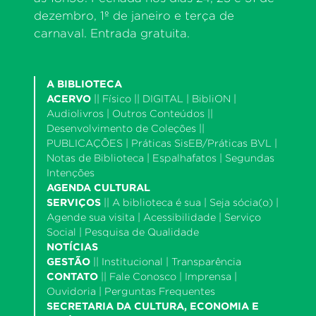
dezembro, 1º de janeiro e terça de
carnaval. Entrada gratuita.
A BIBLIOTECA
ACERVO
||
Físico
|| DIGITAL |
BibliON
|
Audiolivros
|
Outros Conteúdos
||
Desenvolvimento de Coleções
||
PUBLICAÇÕES |
Práticas SisEB/Práticas BVL
|
Notas de Biblioteca
|
Espalhafatos
|
Segundas
Intenções
AGENDA CULTURAL
SERVIÇOS
||
A biblioteca é sua
|
Seja sócia(o)
|
Agende sua visita
|
Acessibilidade
|
Serviço
Social
|
Pesquisa de Qualidade
NOTÍCIAS
GESTÃO
||
Institucional
|
Transparência
CONTATO
||
Fale Conosco
|
Imprensa
|
Ouvidoria
|
Perguntas Frequentes
SECRETARIA DA CULTURA, ECONOMIA E