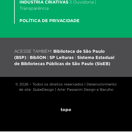
INDÚSTRIA CRIATIVAS
||
Ouvidoria
|
Transparência
POLÍTICA DE PRIVACIDADE
ACESSE TAMBÉM:
Biblioteca de São Paulo
(BSP)
|
BibliON
|
SP Leituras
|
Sistema Estadual
de Bibliotecas Públicas de São Paulo (SisEB)
© 2026 - Todos os direitos reservados |
Desenvolvimento
de site
: QubeDesign | Arte: Passarim Design e Barulho
topo