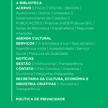
A BIBLIOTECA
ACERVO
||
Físico
|| DIGITAL |
BibliON
|
Audiolivros
|
Outros Conteúdos
||
Desenvolvimento de Coleções
||
PUBLICAÇÕES |
Práticas SisEB/Práticas BVL
|
Notas de Biblioteca
|
Espalhafatos
|
Segundas
Intenções
AGENDA CULTURAL
SERVIÇOS
||
A biblioteca é sua
|
Seja sócia(o)
|
Agende sua visita
|
Acessibilidade
|
Serviço
Social
|
Pesquisa de Qualidade
NOTÍCIAS
GESTÃO
||
Institucional
|
Transparência
CONTATO
||
Fale Conosco
|
Imprensa
|
Ouvidoria
|
Perguntas Frequentes
SECRETARIA DA CULTURA, ECONOMIA E
INDÚSTRIA CRIATIVAS
||
Ouvidoria
|
Transparência
POLÍTICA DE PRIVACIDADE