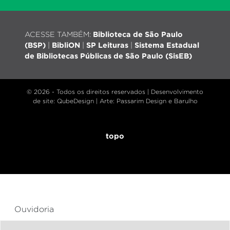
ACESSE TAMBÉM:
Biblioteca de São Paulo
(BSP)
|
BibliON
|
SP Leituras
|
Sistema Estadual
de Bibliotecas Públicas de São Paulo (SisEB)
© 2026 - Todos os direitos reservados |
Desenvolvimento
de site
: QubeDesign | Arte: Passarim Design e Barulho
topo
Ouvidoria
Transparência