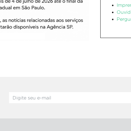
Impre
Ouvid
Pergu