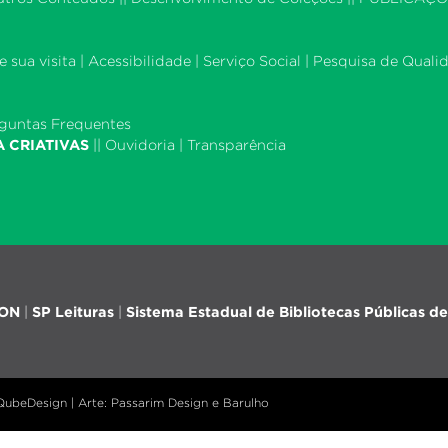
 sua visita
|
Acessibilidade
|
Serviço Social
|
Pesquisa de Quali
guntas Frequentes
A CRIATIVAS
||
Ouvidoria
|
Transparência
iON
|
SP Leituras
|
Sistema Estadual de Bibliotecas Públicas de
 QubeDesign | Arte: Passarim Design e Barulho