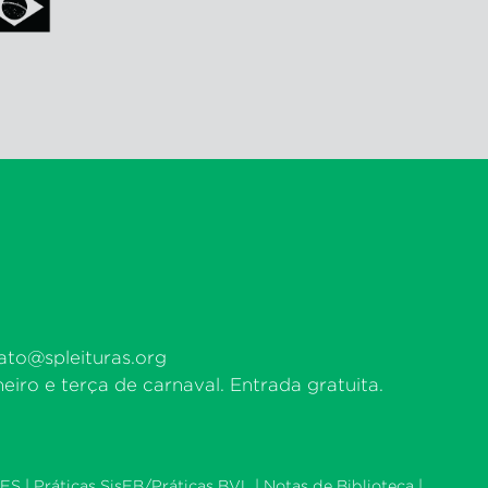
ato@spleituras.org
eiro e terça de carnaval. Entrada gratuita.
ES |
Práticas SisEB/Práticas BVL
|
Notas de Biblioteca
|