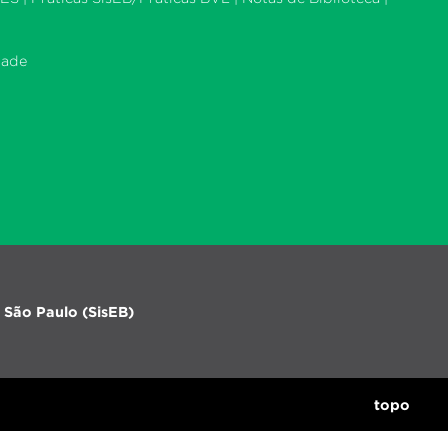
dade
 São Paulo (SisEB)
topo