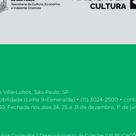
e Villa-Lobos, São Paulo, SP
bilidade (Linha 9-Esmeralda) • (11) 3024-2500 •
cont
. Fechada nos dias 24, 25 e 31 de dezembro, 1º de jan
utros Conteúdos
||
Desenvolvimento de Coleções
|| PUBLICAÇÕ