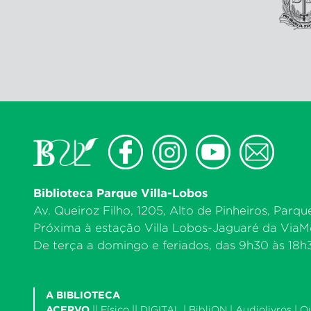
Biblioteca Parque Villa-Lobos
Av. Queiroz Filho, 1205, Alto de Pinheiros, Parqu
Próxima à estação Villa Lobos-Jaguaré da ViaMo
De terça a domingo e feriados, das 9h30 às 18h30
A BIBLIOTECA
ACERVO
||
Físico
|| DIGITAL |
BibliON
|
Audiolivros
|
O