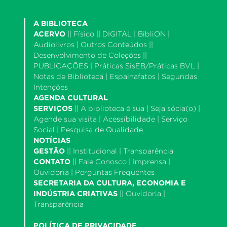
A BIBLIOTECA
ACERVO
||
Físico
|| DIGITAL |
BibliON
|
Audiolivros
|
Outros Conteúdos
||
Desenvolvimento de Coleções
||
PUBLICAÇÕES |
Práticas SisEB/Práticas BVL
|
Notas de Biblioteca
|
Espalhafatos
|
Segundas
Intenções
AGENDA CULTURAL
SERVIÇOS
||
A biblioteca é sua
|
Seja sócia(o)
|
Agende sua visita
|
Acessibilidade
|
Serviço
Social
|
Pesquisa de Qualidade
NOTÍCIAS
GESTÃO
||
Institucional
|
Transparência
CONTATO
||
Fale Conosco
|
Imprensa
|
Ouvidoria
|
Perguntas Frequentes
SECRETARIA DA CULTURA, ECONOMIA E
INDÚSTRIA CRIATIVAS
||
Ouvidoria
|
Transparência
POLÍTICA DE PRIVACIDADE