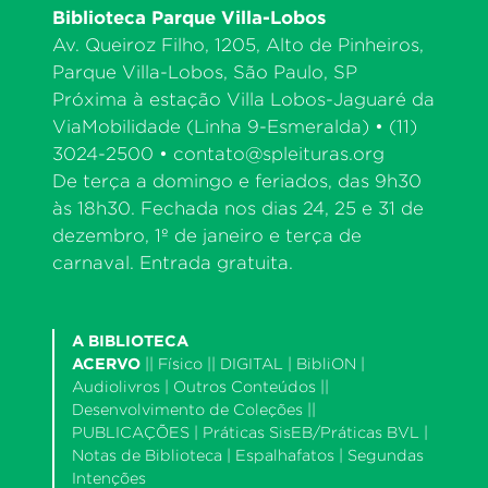
Biblioteca Parque Villa-Lobos
Av. Queiroz Filho, 1205, Alto de Pinheiros,
Parque Villa-Lobos, São Paulo, SP
Próxima à estação Villa Lobos-Jaguaré da
ViaMobilidade (Linha 9-Esmeralda) • (11)
3024-2500 •
contato@spleituras.org
De terça a domingo e feriados, das 9h30
às 18h30. Fechada nos dias 24, 25 e 31 de
dezembro, 1º de janeiro e terça de
carnaval. Entrada gratuita.
A BIBLIOTECA
ACERVO
||
Físico
|| DIGITAL |
BibliON
|
Audiolivros
|
Outros Conteúdos
||
Desenvolvimento de Coleções
||
PUBLICAÇÕES |
Práticas SisEB/Práticas BVL
|
Notas de Biblioteca
|
Espalhafatos
|
Segundas
Intenções