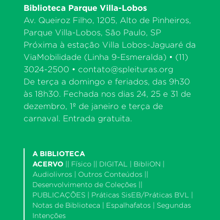
Biblioteca Parque Villa-Lobos
Av. Queiroz Filho, 1205, Alto de Pinheiros,
Parque Villa-Lobos, São Paulo, SP
Próxima à estação Villa Lobos-Jaguaré da
ViaMobilidade (Linha 9-Esmeralda) • (11)
3024-2500 •
contato@spleituras.org
De terça a domingo e feriados, das 9h30
às 18h30. Fechada nos dias 24, 25 e 31 de
dezembro, 1º de janeiro e terça de
carnaval. Entrada gratuita.
A BIBLIOTECA
ACERVO
||
Físico
|| DIGITAL |
BibliON
|
Audiolivros
|
Outros Conteúdos
||
Desenvolvimento de Coleções
||
PUBLICAÇÕES |
Práticas SisEB/Práticas BVL
|
Notas de Biblioteca
|
Espalhafatos
|
Segundas
Intenções