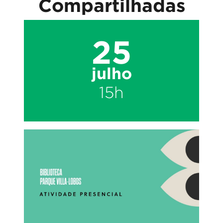
Compartilhadas
25
julho
15h