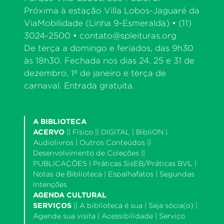
Próxima à estação Villa Lobos-Jaguaré da
ViaMobilidade (Linha 9-Esmeralda) • (11)
3024-2500 •
contato@spleituras.org
De terça a domingo e feriados, das 9h30
às 18h30. Fechada nos dias 24, 25 e 31 de
dezembro, 1º de janeiro e terça de
carnaval. Entrada gratuita.
A BIBLIOTECA
ACERVO
||
Físico
|| DIGITAL |
BibliON
|
Audiolivros
|
Outros Conteúdos
||
Desenvolvimento de Coleções
||
PUBLICAÇÕES |
Práticas SisEB/Práticas BVL
|
Notas de Biblioteca
|
Espalhafatos
|
Segundas
Intenções
AGENDA CULTURAL
SERVIÇOS
||
A biblioteca é sua
|
Seja sócia(o)
|
Agende sua visita
|
Acessibilidade
|
Serviço