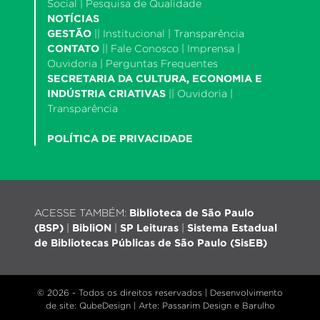
Social
|
Pesquisa de Qualidade
NOTÍCIAS
GESTÃO
||
Institucional
|
Transparência
CONTATO
||
Fale Conosco
|
Imprensa
|
Ouvidoria
|
Perguntas Frequentes
SECRETARIA DA CULTURA, ECONOMIA E
INDÚSTRIA CRIATIVAS
||
Ouvidoria
|
Transparência
POLÍTICA DE PRIVACIDADE
ACESSE TAMBÉM:
Biblioteca de São Paulo
(BSP)
|
BibliON
|
SP Leituras
|
Sistema Estadual
de Bibliotecas Públicas de São Paulo (SisEB)
© 2026 - Todos os direitos reservados |
Desenvolvimento
de site
: QubeDesign | Arte: Passarim Design e Barulho