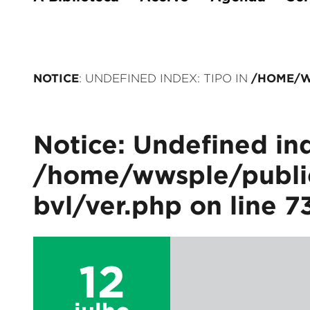
NOTICE
/HOME/W
: UNDEFINED INDEX: TIPO IN
Notice
: Undefined ind
/home/wwsple/public
bvl/ver.php
on line
7
12