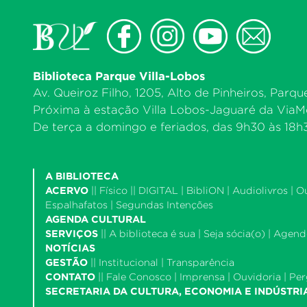
Biblioteca Parque Villa-Lobos
Av. Queiroz Filho, 1205, Alto de Pinheiros, Parqu
Próxima à estação Villa Lobos-Jaguaré da ViaMo
De terça a domingo e feriados, das 9h30 às 18h30
A BIBLIOTECA
ACERVO
||
Físico
|| DIGITAL |
BibliON
|
Audiolivros
|
O
Espalhafatos
|
Segundas Intenções
AGENDA CULTURAL
SERVIÇOS
||
A biblioteca é sua
|
Seja sócia(o)
|
Agende
NOTÍCIAS
GESTÃO
||
Institucional
|
Transparência
CONTATO
||
Fale Conosco
|
Imprensa
|
Ouvidoria
|
Per
SECRETARIA DA CULTURA, ECONOMIA E INDÚSTRI