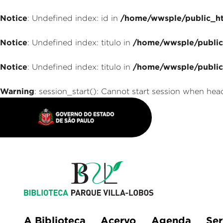
Notice
/home/wwsple/public_ht
: Undefined index: id in
Notice
/home/wwsple/public_
: Undefined index: titulo in
Notice
/home/wwsple/public_
: Undefined index: titulo in
Warning
: session_start(): Cannot start session when hea
A Biblioteca
Acervo
Agenda
Ser