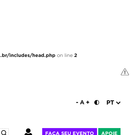
.br/includes/head.php
2
on line
-
A
+
PT
FAÇA SEU EVENTO
APOIE