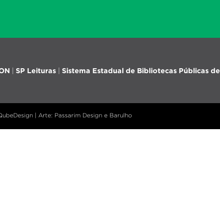
iON
|
SP Leituras
|
Sistema Estadual de Bibliotecas Públicas de
 QubeDesign | Arte: Passarim Design e Barulho