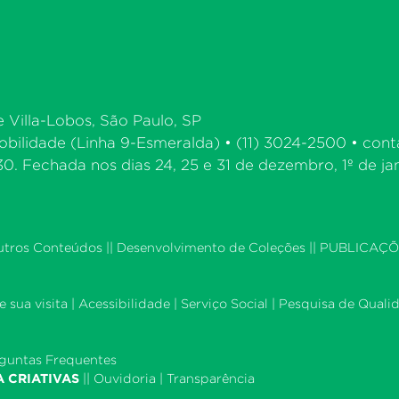
e Villa-Lobos, São Paulo, SP
bilidade (Linha 9-Esmeralda) • (11) 3024-2500 •
cont
. Fechada nos dias 24, 25 e 31 de dezembro, 1º de jan
utros Conteúdos
||
Desenvolvimento de Coleções
|| PUBLICAÇÕ
 sua visita
|
Acessibilidade
|
Serviço Social
|
Pesquisa de Quali
guntas Frequentes
A CRIATIVAS
||
Ouvidoria
|
Transparência